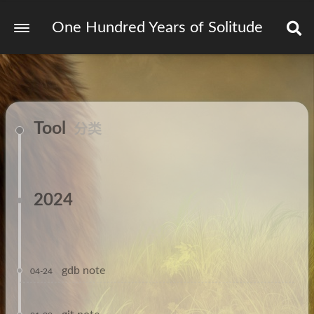
One Hundred Years of Solitude
Tool
分类
2024
gdb note
04-24